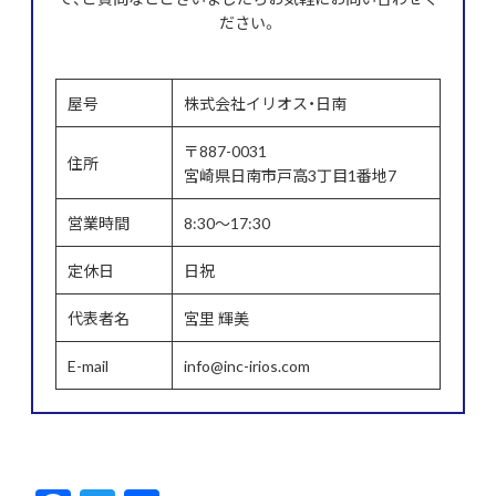
ださい。
屋号
株式会社イリオス・日南
〒887-0031
住所
宮崎県日南市戸高3丁目1番地7
営業時間
8:30～17:30
定休日
日祝
代表者名
宮里 輝美
E-mail
info@inc-irios.com