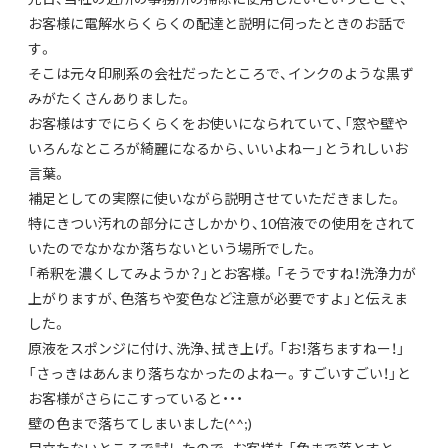
お客様に電解水らくらくの配達と説明に伺ったときのお話で
す。
そこは元々印刷系の会社だったところで、インクのような黒ず
みがたくさんありました。
お客様はすでにらくらくをお使いになられていて、「窓や壁や
いろんなところが綺麗になるから、いいよねー」とうれしいお
言葉。
補足としての実際に使いながら説明させていただきました。
特にきつい汚れの部分にさしかかり、10倍液での使用をされて
いたのでなかなか落ちないという場所でした。
「希釈を濃くしてみようか？」とお客様。「そうですね！洗浄力が
上がりますが、色落ちや変色など注意が必要ですよ」と伝えま
した。
原液をスポンジに付け、洗浄、拭き上げ。「お！落ちますねー！」
「さっきはあんまり落ちなかったのよねー。すごいすごい！」と
お客様がさらにこすっていると・・・
壁の色まで落ちてしまいました(^^;)
目立たないところで試したので、お客様も「色まで落とすと