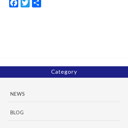
F
T
共
ac
w
有
e
itt
b
er
o
o
k
Category
NEWS
BLOG