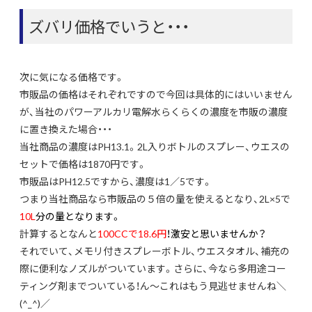
ズバリ価格でいうと・・・
次に気になる価格です。
市販品の価格はそれぞれですので今回は具体的にはいいません
が、当社のパワーアルカリ電解水らくらくの濃度を市販の濃度
に置き換えた場合・・・
当社商品の濃度はPH13.1。2L入りボトルのスプレー、ウエスの
セットで価格は1870円です。
市販品はPH12.5ですから、濃度は1／5です。
つまり当社商品なら市販品の５倍の量を使えるとなり、2L×5で
10L
分の量となります。
計算するとなんと
100CCで18.6円
！激安と思いませんか？
それでいて、メモリ付きスプレーボトル、ウエスタオル、補充の
際に便利なノズルがついています。さらに、今なら多用途コー
ティング剤までついている！ん～これはもう見逃せませんね＼
(^_^)／