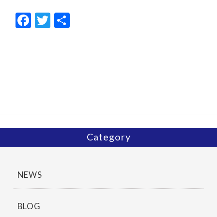
F
T
共
ac
w
有
e
itt
b
er
o
o
k
Category
NEWS
BLOG